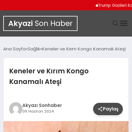
Trump Gazileri Kamyo
Akyazi
Son Haber
GÜNDEM
Ana Sayfa
Sağlık
Keneler ve Kırım Kongo Kanamalı Ateşi
SIYASET
Keneler ve Kırım Kongo
DÜNYA
Kanamalı Ateşi
EKONOMI
SPOR
Akyazı Sonhaber
Paylaş
09 Haziran 2024
TEKNOLOJI