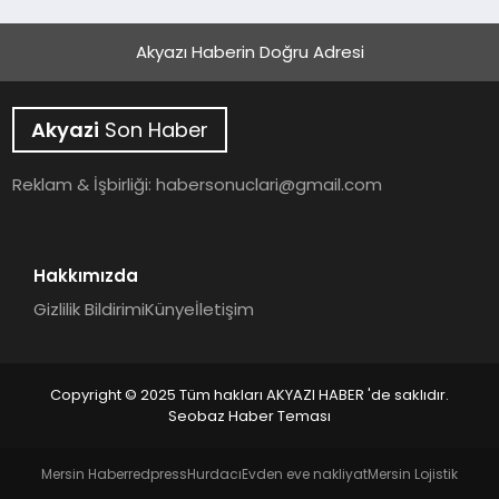
Akyazı Haberin Doğru Adresi
Akyazi
Son Haber
Reklam & İşbirliği:
habersonuclari@gmail.com
Hakkımızda
Gizlilik Bildirimi
Künye
İletişim
Copyright © 2025 Tüm hakları AKYAZI HABER 'de saklıdır.
Seobaz Haber Teması
Mersin Haber
redpress
Hurdacı
Evden eve nakliyat
Mersin Lojistik