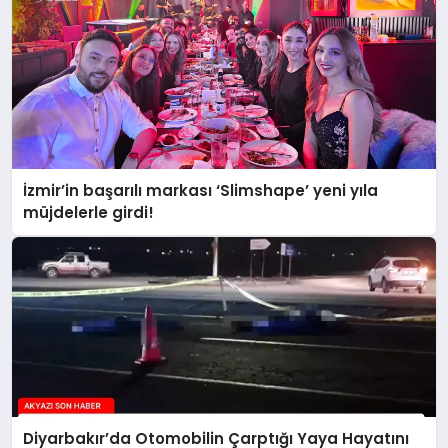
İzmir’in başarılı markası ‘Slimshape’ yeni yıla
müjdelerle girdi!
Diyarbakır’da Otomobilin Çarptığı Yaya Hayatını