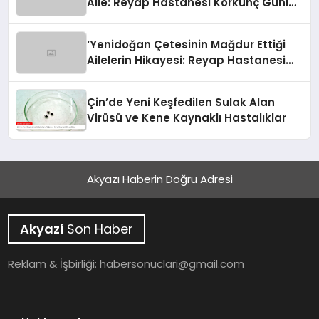
Aile: Reyap Hastanesi Korkunç Günleri
Anlattı’
‘Yenidoğan Çetesinin Mağdur Ettiği
Ailelerin Hikayesi: Reyap Hastanesi
Faciası’
Çin’de Yeni Keşfedilen Sulak Alan
Virüsü ve Kene Kaynaklı Hastalıklar
Akyazı Haberin Doğru Adresi
Akyazi
Son Haber
Reklam & İşbirliği:
habersonuclari@gmail.com