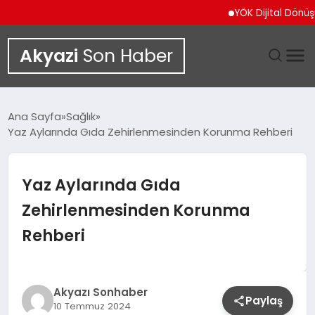
YÖK Dijital Dönüşüm İçi
Akyazi
Son Haber
GÜNDEM
Ana Sayfa
Sağlık
Yaz Aylarında Gıda Zehirlenmesinden Korunma Rehberi
SIYASET
DÜNYA
Yaz Aylarında Gıda
Zehirlenmesinden Korunma
EKONOMI
Rehberi
SPOR
TEKNOLOJI
Akyazı Sonhaber
Paylaş
10 Temmuz 2024