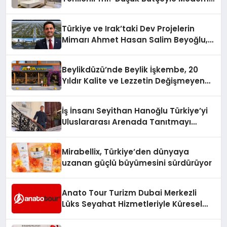
VRV kontrol ünitesi Madoka Plus
sayesinde iklimlendirme sistemlerinin
Mutfak Yenileme Rehberi
Türkiye’de satışa sunuldu. Tam
yönetimini daha kolay, konforlu ve
dokunmatik ekranı, mobil uygulama
verimli hale getiriyor. Enerji
Türkiye ve Irak’taki Dev Projelerin
desteği ve akıllı sensör entegrasyonu
verimliliğini artırırken modern yaşam
Mimarı Ahmet Hasan Salim Beyoğlu,
sayesinde iklimlendirme sistemlerinin
alanlarında teknolojiyi estetik ile bulu
10 Milyon Metrekarelik “Al Yusuf
yönetimini daha kolay, konforlu ve
Holding Industrial City” Projesini
verimli hale getiriyor. Enerji
Beylikdüzü’nde Beylik İşkembe, 20
Hayata Geçirecek
verimliliğini artırırken modern yaşam
Yıldır Kalite ve Lezzetin Değişmeyen
alanlarında teknolojiyi estetik ile bulu
Adresi
İş İnsanı Seyithan Hanoğlu Türkiye’yi
Uluslararası Arenada Tanıtmayı
Hedefliyor
Mirabellix, Türkiye’den dünyaya
uzanan güçlü büyümesini sürdürüyor
Anato Tour Turizm Dubai Merkezli
Lüks Seyahat Hizmetleriyle Küresel
Turizmde Öne Çıkıyor