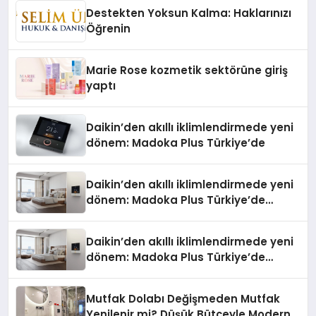
Düzenleyici Onaylarını Aldı
Destekten Yoksun Kalma: Haklarınızı
Öğrenin
Marie Rose kozmetik sektörüne giriş
yaptı
Daikin’den akıllı iklimlendirmede yeni
dönem: Madoka Plus Türkiye’de
Daikin’den akıllı iklimlendirmede yeni
dönem: Madoka Plus Türkiye’de
Daikin’in kullanıcı dostu tasarımıyla
öne çıkan Madoka ailesinin yeni nesil
Daikin’den akıllı iklimlendirmede yeni
teknolojilerle donatılmış son modeli
dönem: Madoka Plus Türkiye’de
VRV kontrol ünitesi Madoka Plus
Daikin’in kullanıcı dostu tasarımıyla
Türkiye’de satışa sunuldu. Tam
öne çıkan Madoka ailesinin yeni nesil
dokunmatik ekranı, mobil uygulama
Mutfak Dolabı Değişmeden Mutfak
teknolojilerle donatılmış son modeli
desteği ve akıllı sensör entegrasyonu
Yenilenir mi? Düşük Bütçeyle Modern