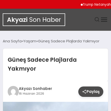
Trump Netanyahu Görüş
Akyazi
Son Haber
GÜNDEM
Ana Sayfa
Yaşam
Güneş Sadece Plajlarda Yakmıyor
SIYASET
Güneş Sadece Plajlarda
DÜNYA
Yakmıyor
EKONOMI
SPOR
Akyazı Sonhaber
Paylaş
16 Haziran 2026
TEKNOLOJI