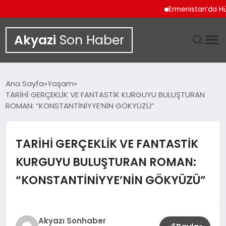
Ermenistan’da Hüküme
Akyazi
Son Haber
GÜNDEM
Ana Sayfa
Yaşam
TARİHİ GERÇEKLİK VE FANTASTİK KURGUYU BULUŞTURAN
SIYASET
ROMAN: “KONSTANTİNİYYE’NİN GÖKYÜZÜ”
DÜNYA
TARİHİ GERÇEKLİK VE FANTASTİK
EKONOMI
KURGUYU BULUŞTURAN ROMAN:
“KONSTANTİNİYYE’NİN GÖKYÜZÜ”
SPOR
TEKNOLOJI
Akyazı Sonhaber