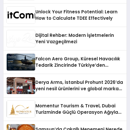
Unlock Your Fitness Potential: Learn
How to Calculate TDEE Effectively
Dijital Rehber: Modern İşletmelerin
Yeni Vazgeçilmezi
Falcon Aero Group, Küresel Havacılık
Tedarik Zincirinde Türkiye’den
Dünyaya Açılıyor
Derya Arms, İstanbul Prohunt 2026’da
yeni nesil ürünlerini ve global marka
vizyonunu sergiledi
Momentur Tourism & Travel, Dubai
Turizminde Güçlü Operasyon Ağıyla
Fark Yaratıyor
Samsun’da Çakallı Menemeni Nerede