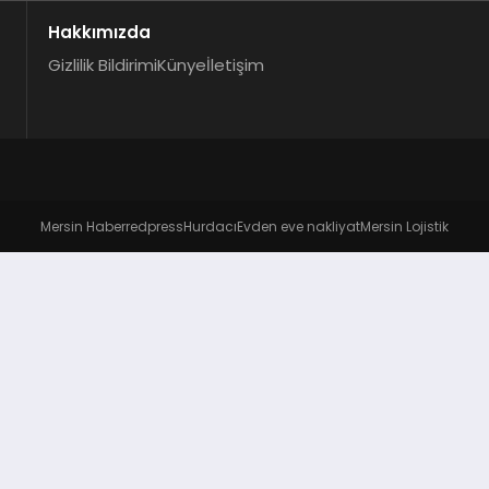
Hakkımızda
Gizlilik Bildirimi
Künye
İletişim
Mersin Haber
redpress
Hurdacı
Evden eve nakliyat
Mersin Lojistik