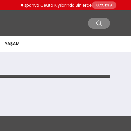
İspanya Ceuta Kıyılarında Binlerce Göçmen Tehlikeli Yol
07:51:39
YAŞAM