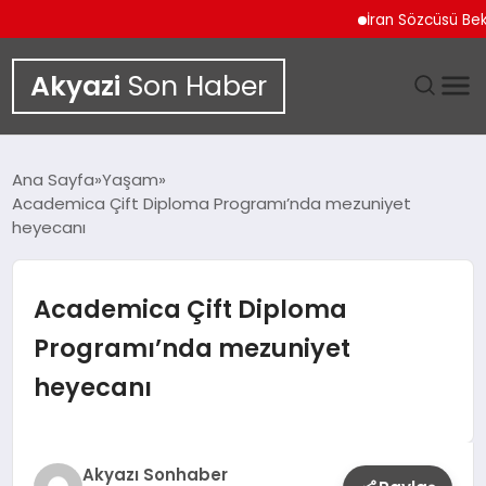
İran Sözcüsü Bekayi İ
Akyazi
Son Haber
GÜNDEM
Ana Sayfa
Yaşam
Academica Çift Diploma Programı’nda mezuniyet
SIYASET
heyecanı
DÜNYA
Academica Çift Diploma
EKONOMI
Programı’nda mezuniyet
heyecanı
SPOR
TEKNOLOJI
Akyazı Sonhaber