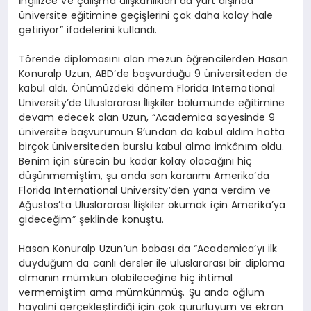
İngilizce ve çalışma alışkanlıkları da yurt dışında
üniversite eğitimine geçişlerini çok daha kolay hale
getiriyor” ifadelerini kullandı.
Törende diplomasını alan mezun öğrencilerden Hasan
Konuralp Uzun, ABD’de başvurduğu 9 üniversiteden de
kabul aldı. Önümüzdeki dönem Florida International
University’de Uluslararası İlişkiler bölümünde eğitimine
devam edecek olan Uzun, “Academica sayesinde 9
üniversite başvurumun 9’undan da kabul aldım hatta
birçok üniversiteden burslu kabul alma imkânım oldu.
Benim için sürecin bu kadar kolay olacağını hiç
düşünmemiştim, şu anda son kararımı Amerika’da
Florida International University’den yana verdim ve
Ağustos’ta Uluslararası İlişkiler okumak için Amerika’ya
gideceğim” şeklinde konuştu.
Hasan Konuralp Uzun’un babası da “Academica’yı ilk
duyduğum da canlı dersler ile uluslararası bir diploma
almanın mümkün olabileceğine hiç ihtimal
vermemiştim ama mümkünmüş. Şu anda oğlum
hayalini gerçekleştirdiği için çok gururluyum ve ekran