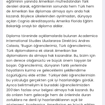
eğitiminin yanında Amerikan müfredatından fark
dersleri alarak, eğitimlerinin sonunda hem Türk hem
de Amerikan lise diploması almaya aynı anda hak
kazandı. Böylece ülkelerinden ayrılmadan, dünyaya
açılan Cognia akreditasyonlu Amerika Florida Eğitim
Bakanlığı onaylı bir diploma aldılar.
Diploma töreninde açıklamalarda bulunan Academica
International Studies Uluslararası Direktörü Andres
Calavia, “Bugün öğrencilerimiz, Türk öğrencilerimiz,
Türk diplomalarına ek olarak Amerikan lise
diplomalarını da almaya hak kazandılar. Bu, bizim için
son derece olağanüstü ve büyük önem taşıyan bir
başarı. Öğrencilerimiz, dünyanın farklı yerlerinde
hayatlarını kurma ve geleceklerini şekillendirme
özgürlüğünü elde ettiler. Türkiye’deki öğrencilerimizin
bu yolculuğa gerçekten çok iyi hazırlandığını gördük.
Ayrıca belirtmeliyim ki buradaki öğrencilerimizden
200’den fazlası onur belgesi almaya hak kazandı. Bu
da onların hem geleceğe hem de önlerinde duran
zorluklara ne denli iyi hazırlandıklarının açık bir
göstergesi. Academica, Amerika’nın en büyük eğitim