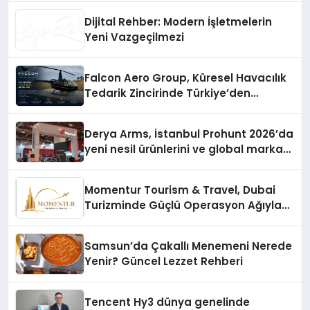
Dijital Rehber: Modern İşletmelerin
Yeni Vazgeçilmezi
Falcon Aero Group, Küresel Havacılık
Tedarik Zincirinde Türkiye’den
Dünyaya Açılıyor
Derya Arms, İstanbul Prohunt 2026’da
yeni nesil ürünlerini ve global marka
vizyonunu sergiledi
Momentur Tourism & Travel, Dubai
Turizminde Güçlü Operasyon Ağıyla
Fark Yaratıyor
Samsun’da Çakallı Menemeni Nerede
Yenir? Güncel Lezzet Rehberi
Tencent Hy3 dünya genelinde