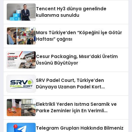
Tencent Hy3 dünya genelinde
kullanıma sunuldu
Mars Türkiye’den “Köpeğini İşe Götür
Haftası” çağrısı
Cesur Packaging, Mısır’daki Üretim
Üssünü Büyütüyor
SRV Padel Court, Türkiye’den
Dünyaya Uzanan Padel Kort
Üretiminde Güvenin Adresi
Elektrikli Yerden Isıtma Seramik ve
Parke Zeminler İçin En Verimli
Çözümler
Telegram Grupları Hakkında Bilmeniz