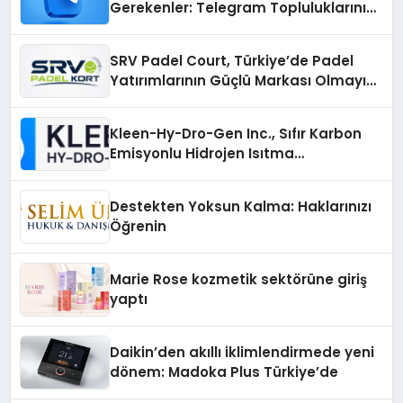
Gerekenler: Telegram Topluluklarını
Daha Hızlı Karşılaştırın
SRV Padel Court, Türkiye’de Padel
Yatırımlarının Güçlü Markası Olmayı
Sürdürüyor
Kleen-Hy-Dro-Gen Inc., Sıfır Karbon
Emisyonlu Hidrojen Isıtma
Teknolojisinde ISO ve TSSA
Düzenleyici Onaylarını Aldı
Destekten Yoksun Kalma: Haklarınızı
Öğrenin
Marie Rose kozmetik sektörüne giriş
yaptı
Daikin’den akıllı iklimlendirmede yeni
dönem: Madoka Plus Türkiye’de