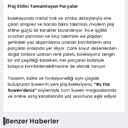
Plaj Stilini Tamamlayan Parçalar
Koleksiyonda metal trok ve zımba detaylarıyla öne
çıkan straplez ve bando bikini takımları, modern plaj
stiline güçlü bir karakter kazandırıyor. İnce işçilikli
crochet pantolon ve bluz takımları ise plajdan
şehirdeki yaz akşamlarına uzanan kombinlerin ana
parçaları arasında yer alıyor. Canlı soyut desenlerden
doğal tonlara uzanan renk paleti, koleksiyona zengin
bir stil çeşitliliği katarken, her parçanın birbiriyle
kolayca kombinlenebilmesine de olanak tanıyor.
Tasarım, kalite ve fonksiyonelliği aynı çizgide
buluşturan Suwen’in yeni plaj koleksiyonu,
“Bu Yaz
Suwen’deniz”
söylemiyle tüm Suwen mağazalarında
ve online satış kanallarında yaz sezonuna eşlik ediyor.
Benzer Haberler