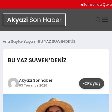
Samsun’da Çakallı Menem
Akyazi
Son Haber
GÜNDEM
Ana Sayfa
Yaşam
BU YAZ SUWEN’DENİZ
SIYASET
BU YAZ SUWEN’DENİZ
DÜNYA
EKONOMI
Akyazı Sonhaber
Paylaş
03 Temmuz 2026
SPOR
TEKNOLOJI