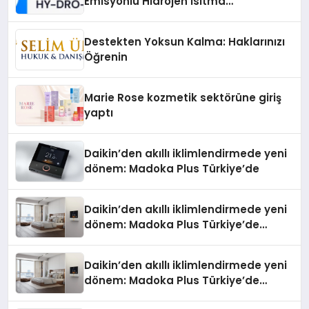
Emisyonlu Hidrojen Isıtma
Teknolojisinde ISO ve TSSA
Düzenleyici Onaylarını Aldı
Destekten Yoksun Kalma: Haklarınızı
Öğrenin
Marie Rose kozmetik sektörüne giriş
yaptı
Daikin’den akıllı iklimlendirmede yeni
dönem: Madoka Plus Türkiye’de
Daikin’den akıllı iklimlendirmede yeni
dönem: Madoka Plus Türkiye’de
Daikin’in kullanıcı dostu tasarımıyla
öne çıkan Madoka ailesinin yeni nesil
Daikin’den akıllı iklimlendirmede yeni
teknolojilerle donatılmış son modeli
dönem: Madoka Plus Türkiye’de
VRV kontrol ünitesi Madoka Plus
Daikin’in kullanıcı dostu tasarımıyla
Türkiye’de satışa sunuldu. Tam