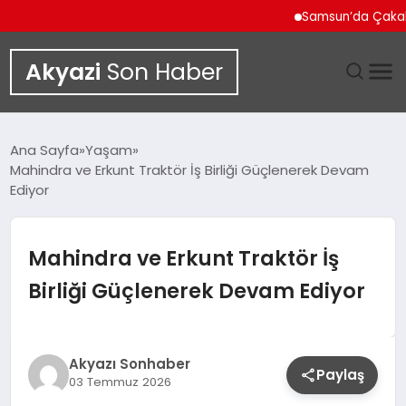
Samsun’da Çakallı Men
Akyazi
Son Haber
GÜNDEM
Ana Sayfa
Yaşam
Mahindra ve Erkunt Traktör İş Birliği Güçlenerek Devam
SIYASET
Ediyor
DÜNYA
Mahindra ve Erkunt Traktör İş
EKONOMI
Birliği Güçlenerek Devam Ediyor
SPOR
Akyazı Sonhaber
TEKNOLOJI
Paylaş
03 Temmuz 2026