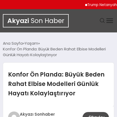
Trump Netanyahu Gör
Akyazi
Son Haber
GÜNDEM
Ana Sayfa
Yaşam
Konfor Ön Planda: Büyük Beden Rahat Elbise Modelleri
SIYASET
Günlük Hayatı Kolaylaştırıyor
DÜNYA
Konfor Ön Planda: Büyük Beden
EKONOMI
Rahat Elbise Modelleri Günlük
Hayatı Kolaylaştırıyor
SPOR
TEKNOLOJI
Akyazı Sonhaber