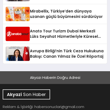
Hedefliyor
Mirabellix, Türkiye’den dünyaya
uzanan güçlü büyümesini sürdürüyor
Anato Tour Turizm Dubai Merkezli
Lüks Seyahat Hizmetleriyle Küresel
Turizmde Öne Çıkıyor
Avrupa Birliği’nin Türk Ceza Hukukuna
Bakışı: Canan Yılmaz ile Özel Röportaj
Akyazı Haberin Doğru Adresi
Akyazi
Son Haber
Reklam & İşbirliği:
habersonuclari@gmail.com