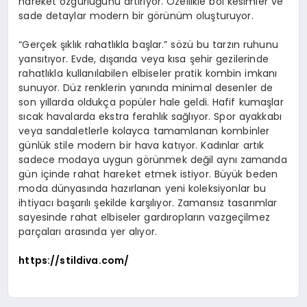
hareket özgürlüğünü artırıyor. Özellikle bol kesimler ve
sade detaylar modern bir görünüm oluşturuyor.
“Gerçek şıklık rahatlıkla başlar.” sözü bu tarzın ruhunu
yansıtıyor. Evde, dışarıda veya kısa şehir gezilerinde
rahatlıkla kullanılabilen elbiseler pratik kombin imkanı
sunuyor. Düz renklerin yanında minimal desenler de
son yıllarda oldukça popüler hale geldi. Hafif kumaşlar
sıcak havalarda ekstra ferahlık sağlıyor. Spor ayakkabı
veya sandaletlerle kolayca tamamlanan kombinler
günlük stile modern bir hava katıyor. Kadınlar artık
sadece modaya uygun görünmek değil aynı zamanda
gün içinde rahat hareket etmek istiyor. Büyük beden
moda dünyasında hazırlanan yeni koleksiyonlar bu
ihtiyacı başarılı şekilde karşılıyor. Zamansız tasarımlar
sayesinde rahat elbiseler gardıropların vazgeçilmez
parçaları arasında yer alıyor.
https://stildiva.com/