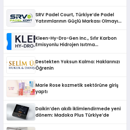
Karşılaştırın
SRV Padel Court, Türkiye’de Padel
Yatırımlarının Güçlü Markası Olmayı
Sürdürüyor
Kleen-Hy-Dro-Gen Inc., Sıfır Karbon
Emisyonlu Hidrojen Isıtma
Teknolojisinde ISO ve TSSA
Düzenleyici Onaylarını Aldı
Destekten Yoksun Kalma: Haklarınızı
Öğrenin
Marie Rose kozmetik sektörüne giriş
yaptı
Daikin’den akıllı iklimlendirmede yeni
dönem: Madoka Plus Türkiye’de