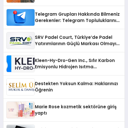
Çözümler
Telegram Grupları Hakkında Bilmeniz
Gerekenler: Telegram Topluluklarını
Daha Hızlı Karşılaştırın
SRV Padel Court, Türkiye’de Padel
Yatırımlarının Güçlü Markası Olmayı
Sürdürüyor
Kleen-Hy-Dro-Gen Inc., Sıfır Karbon
Emisyonlu Hidrojen Isıtma
Teknolojisinde ISO ve TSSA
Düzenleyici Onaylarını Aldı
Destekten Yoksun Kalma: Haklarınızı
Öğrenin
Marie Rose kozmetik sektörüne giriş
yaptı