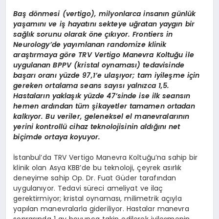
Baş dönmesi (vertigo), milyonlarca insanın günlük
yaşamını ve iş hayatını sekteye uğratan yaygın bir
sağlık sorunu olarak öne çıkıyor. Frontiers in
Neurology’de yayımlanan randomize klinik
araştırmaya göre TRV Vertigo Manevra Koltuğu ile
uygulanan BPPV (kristal oynaması) tedavisinde
başarı oranı yüzde 97,1’e ulaşıyor; tam iyileşme için
gereken ortalama seans sayısı yalnızca 1,5.
Hastaların yaklaşık yüzde 47’sinde ise ilk seansın
hemen ardından tüm şikayetler tamamen ortadan
kalkıyor. Bu veriler, geleneksel el manevralarının
yerini kontrollü cihaz teknolojisinin aldığını net
biçimde ortaya koyuyor.
İstanbul’da TRV Vertigo Manevra Koltuğu’na sahip bir
klinik olan Asya KBB’de bu teknoloji, çeyrek asırlık
deneyime sahip Op. Dr. Fuat Güder tarafından
uygulanıyor. Tedavi süreci ameliyat ve ilaç
gerektirmiyor; kristal oynaması, milimetrik açıyla
yapılan manevralarla gideriliyor. Hastalar manevra
sonrasında 1 ay boyunca takip edilerek iyileşmenin