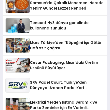
Samsun’da Çakallı Menemeni Nerede
Yenir? Güncel Lezzet Rehberi
Tencent Hy3 dünya genelinde
kullanıma sunuldu
Mars Türkiye’den “Köpeğini İşe Götür
Haftası” çağrısı
Cesur Packaging, Mısır’daki Üretim
Üssünü Büyütüyor
SRV Padel Court, Türkiye’den
Dünyaya Uzanan Padel Kort
Üretiminde Güvenin Adresi
Elektrikli Yerden Isıtma Seramik ve
Parke Zeminler İçin En Verimli