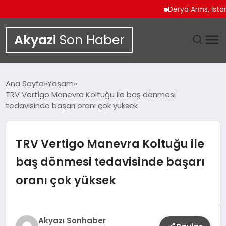
Derya Arms, İstanbul Pr
Akyazi
Son Haber
GÜNDEM
Ana Sayfa
Yaşam
TRV Vertigo Manevra Koltuğu ile baş dönmesi
SIYASET
tedavisinde başarı oranı çok yüksek
DÜNYA
TRV Vertigo Manevra Koltuğu ile
EKONOMI
baş dönmesi tedavisinde başarı
oranı çok yüksek
SPOR
TEKNOLOJI
Akyazı Sonhaber