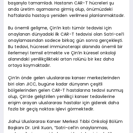
başarıyla tamamladı. Hastanın CAR-T hücreleri şu
anda üretim aşamasına girmiş olup, önümüzdeki
haftalarda hastaya yeniden verilmesi planlanmaktadır.
Bu önemli gelişme, Çin’in katı tümör tedavisi için
onaylanan dünyadaki ilk CAR-T tedavisi olan Satri-cel’i
onaylamasından sadece birkaç gün sonra gerçekleşti.
Bu tedavi, hücresel immünoterapi alanında önemli bir
ilerlemeyi temsil etmekte ve Çin’in küresel onkoloji
alanındaki yenilikçilikteki artan rolünü bir kez daha
ortaya koymaktadır.
Çin’in önde gelen uluslararası kanser merkezlerinden
biri olan JICC, bugüne kadar dünyanın çeşitli
bölgelerinden gelen CAR-T hastalarına tedavi sunmuş
olup, Çin’de geliştirilen yenilikçi kanser tedavilerine
erişim arayan uluslararası hastalar için giderek daha
fazla bir geçiş noktası işlevi görmektedir.
Jiahui Uluslararası Kanser Merkezi Tıbbi Onkoloji Bölüm
Başkanı Dr. Linli Xuan, “Satri-cel’in onaylanması,