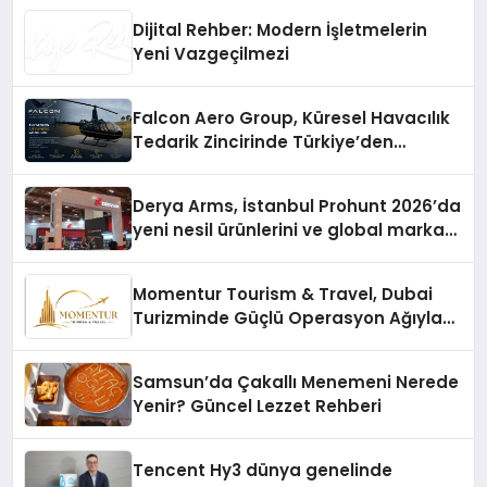
Dijital Rehber: Modern İşletmelerin
Yeni Vazgeçilmezi
Falcon Aero Group, Küresel Havacılık
Tedarik Zincirinde Türkiye’den
Dünyaya Açılıyor
Derya Arms, İstanbul Prohunt 2026’da
yeni nesil ürünlerini ve global marka
vizyonunu sergiledi
Momentur Tourism & Travel, Dubai
Turizminde Güçlü Operasyon Ağıyla
Fark Yaratıyor
Samsun’da Çakallı Menemeni Nerede
Yenir? Güncel Lezzet Rehberi
Tencent Hy3 dünya genelinde