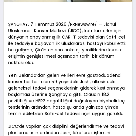
ŞANGHAY, 7 Temmuz 2026 /PRNewswire/ — Jiahui
Uluslararası Kanser Merkezi (JICC), katı tümörler için
dünyanın onaylanmış ilk CAR-T tedavisi olan Satri-cel
ile tedaviye başlayan ilk uluslararası hastayı kabul etti;
bu gelişme, Çin’in en son onkoloji yeniliklerine küresel
erişimin genişletilmesi açısından tarihi bir dönüm
noktası oldu.
Yeni Zelanda’dan gelen ve ileri evre gastroduodenal
kanser hastası olan 59 yaşındaki Josh, ülkesindeki
geleneksel tedavi seçeneklerinin giderek kısıtlanmaya
başlaması üzerine Şanghay’a gitti. Claudin 18.2
pozitifliği ve HER2 negatifliğini doğrulayan biyobelirteç
testlerinin ardından, hasta şu anda yalnızca Çin’de
temin edilebilen Satri-cel tedavisi için uygun görüldü.
JICC’de yapılan çok disiplinli değerlendirme ve tedavi
planlamasının ardından Josh, lökoferez işlemini