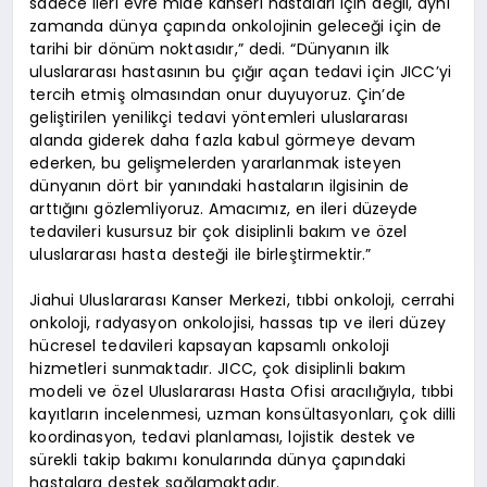
sadece ileri evre mide kanseri hastaları için değil, aynı
zamanda dünya çapında onkolojinin geleceği için de
tarihi bir dönüm noktasıdır,” dedi. “Dünyanın ilk
uluslararası hastasının bu çığır açan tedavi için JICC’yi
tercih etmiş olmasından onur duyuyoruz. Çin’de
geliştirilen yenilikçi tedavi yöntemleri uluslararası
alanda giderek daha fazla kabul görmeye devam
ederken, bu gelişmelerden yararlanmak isteyen
dünyanın dört bir yanındaki hastaların ilgisinin de
arttığını gözlemliyoruz. Amacımız, en ileri düzeyde
tedavileri kusursuz bir çok disiplinli bakım ve özel
uluslararası hasta desteği ile birleştirmektir.”
Jiahui Uluslararası Kanser Merkezi, tıbbi onkoloji, cerrahi
onkoloji, radyasyon onkolojisi, hassas tıp ve ileri düzey
hücresel tedavileri kapsayan kapsamlı onkoloji
hizmetleri sunmaktadır. JICC, çok disiplinli bakım
modeli ve özel Uluslararası Hasta Ofisi aracılığıyla, tıbbi
kayıtların incelenmesi, uzman konsültasyonları, çok dilli
koordinasyon, tedavi planlaması, lojistik destek ve
sürekli takip bakımı konularında dünya çapındaki
hastalara destek sağlamaktadır.