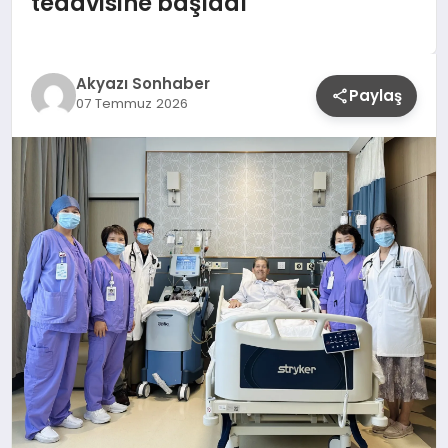
tedavisine başladı
YAŞAM
Akyazı Sonhaber
Paylaş
07 Temmuz 2026