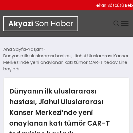
İran Sözcüsü Bekayi 
Akyazi
Son Haber
GÜNDEM
Ana Sayfa
Yaşam
Dünyanın ilk uluslararası hastası, Jiahui Uluslararası Kanser
SIYASET
Merkezi’nde yeni onaylanan katı tümör CAR-T tedavisine
başladı
DÜNYA
Dünyanın ilk uluslararası
EKONOMI
hastası, Jiahui Uluslararası
SPOR
Kanser Merkezi’nde yeni
TEKNOLOJI
onaylanan katı tümör CAR-T